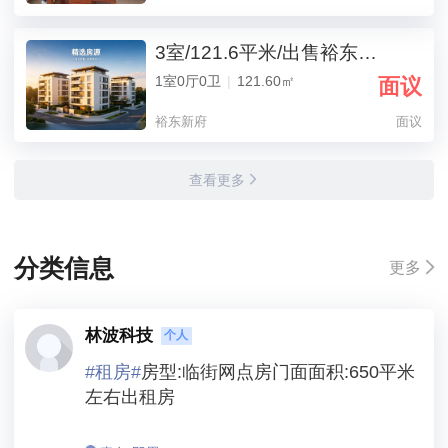
3室/121.6平米/出售裕东新府三期
1室0厅0卫
|
121.60㎡
面议
裕东新府
面议
查看更多
分类信息
更多
林波科技
个人
#
租房
#
房型:临街网点房门面面积:650平米
左右出租房