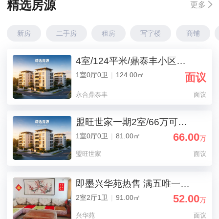
精选房源
更多
新房
二手房
租房
写字楼
商铺
4室/124平米/鼎泰丰小区多层,黄金三楼124平出售
1室0厅0卫
|
124.00㎡
面议
永合鼎泰丰
面议
盟旺世家一期2室/66万可议/81平米/换房急售价
66.00
1室0厅0卫
|
81.00㎡
万
盟旺世家
面议
即墨兴华苑热售 满五唯一省税费 交通畅达通勤佳
52.00
2室2厅1卫
|
91.00㎡
万
兴华苑
面议