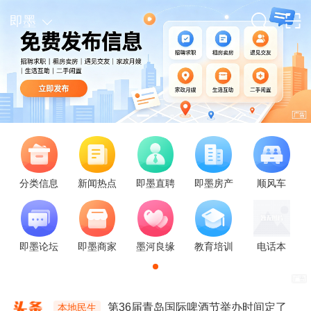
即墨
第36届青岛国际啤酒节举办时间定了
本地民生
18岁女孩在闲鱼上卖电脑，被人骗光妈妈的21万治疗费
社会
想去的地方不会一直等你
娱乐
迪丽热巴亮相路虎发布会，纯白色利落套装，优雅又干练
娱乐
不是阿勒泰去不起，而是这更有性价比
旅游
推荐9个我认为适合五一假期的冷门城市
旅游
中国最缺心眼的景区，它让游客有钱都花不出去！
旅游
分类信息
新闻热点
即墨直聘
即墨房产
顺风车
一生一定要去的14个地方
旅游
中国最适合两个人去穷游的四座滨海小城。
旅游
一条视频教会你青岛到底该怎么玩！
旅游
即墨论坛
即墨商家
墨河良缘
教育培训
电话本
第36届青岛国际啤酒节举办时间定了
本地民生
18岁女孩在闲鱼上卖电脑，被人骗光妈妈的21万治疗费
社会
想去的地方不会一直等你
娱乐